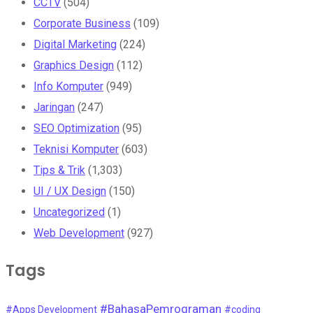
CCTV
(504)
Corporate Business
(109)
Digital Marketing
(224)
Graphics Design
(112)
Info Komputer
(949)
Jaringan
(247)
SEO Optimization
(95)
Teknisi Komputer
(603)
Tips & Trik
(1,303)
UI / UX Design
(150)
Uncategorized
(1)
Web Development
(927)
Tags
#BahasaPemrograman
#Apps Development
#coding