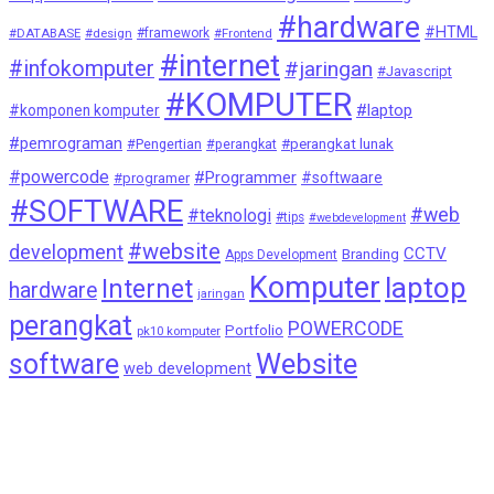
#hardware
#HTML
#DATABASE
#design
#framework
#Frontend
#internet
#infokomputer
#jaringan
#Javascript
#KOMPUTER
#laptop
#komponen komputer
#pemrograman
#Pengertian
#perangkat
#perangkat lunak
#powercode
#Programmer
#softwaare
#programer
#SOFTWARE
#web
#teknologi
#tips
#webdevelopment
#website
development
CCTV
Branding
Apps Development
Komputer
laptop
Internet
hardware
jaringan
perangkat
POWERCODE
Portfolio
pk10 komputer
Website
software
web development