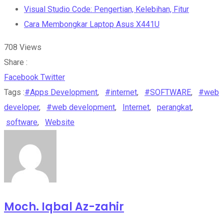
Visual Studio Code: Pengertian, Kelebihan, Fitur
Cara Membongkar Laptop Asus X441U
708
Views
Share :
Whatsapp
Share
Print
Facebook
Twitter
via
Tags :
#Apps Development
,
#internet
,
#SOFTWARE
,
#web
Email
developer
,
#web development
,
Internet
,
perangkat
,
software
,
Website
Moch. Iqbal Az-zahir