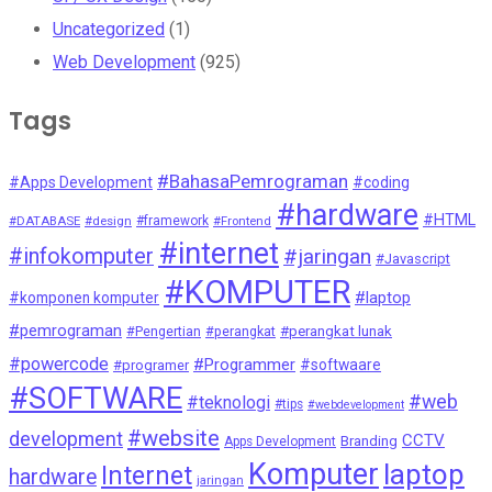
Uncategorized
(1)
Web Development
(925)
Tags
#BahasaPemrograman
#Apps Development
#coding
#hardware
#HTML
#DATABASE
#design
#framework
#Frontend
#internet
#infokomputer
#jaringan
#Javascript
#KOMPUTER
#laptop
#komponen komputer
#pemrograman
#Pengertian
#perangkat
#perangkat lunak
#powercode
#Programmer
#softwaare
#programer
#SOFTWARE
#web
#teknologi
#tips
#webdevelopment
#website
development
CCTV
Branding
Apps Development
Komputer
laptop
Internet
hardware
jaringan