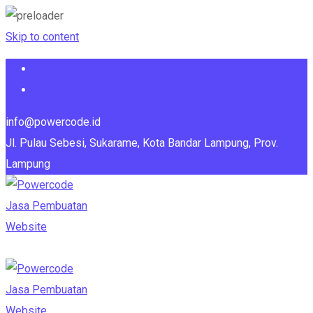
Skip to content
info@powercode.id
Jl. Pulau Sebesi, Sukarame, Kota Bandar Lampung, Prov.
Lampung