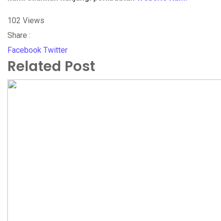
102
Views
Share :
Whatsapp
Share
Print
Facebook
Twitter
Related Post
via
Email