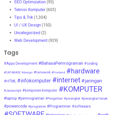
SEO Optimization
(95)
Teknisi Komputer
(603)
Tips & Trik
(1,304)
UI / UX Design
(150)
Uncategorized
(2)
Web Development
(929)
Tags
#BahasaPemrograman
#Apps Development
#coding
#hardware
#DATABASE
#design
#framework
#Frontend
#internet
#infokomputer
#jaringan
#HTML
#KOMPUTER
#komponen komputer
#Javascript
#laptop
#pemrograman
#Pengertian
#perangkat
#perangkat lunak
#powercode
#Programmer
#softwaare
#programer
#SOFTWARE
#web