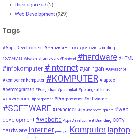
Uncategorized
(2)
Web Development
(929)
Tags
#BahasaPemrograman
#Apps Development
#coding
#hardware
#HTML
#DATABASE
#design
#framework
#Frontend
#internet
#infokomputer
#jaringan
#Javascript
#KOMPUTER
#laptop
#komponen komputer
#pemrograman
#Pengertian
#perangkat
#perangkat lunak
#powercode
#Programmer
#softwaare
#programer
#SOFTWARE
#web
#teknologi
#tips
#webdevelopment
#website
development
CCTV
Branding
Apps Development
Komputer
laptop
Internet
hardware
jaringan