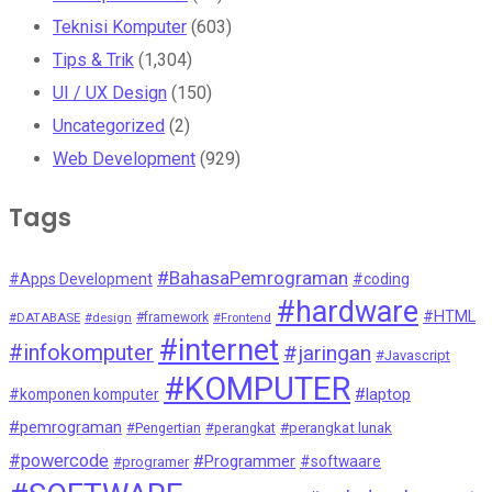
Teknisi Komputer
(603)
Tips & Trik
(1,304)
UI / UX Design
(150)
Uncategorized
(2)
Web Development
(929)
Tags
#BahasaPemrograman
#Apps Development
#coding
#hardware
#HTML
#DATABASE
#design
#framework
#Frontend
#internet
#infokomputer
#jaringan
#Javascript
#KOMPUTER
#laptop
#komponen komputer
#pemrograman
#Pengertian
#perangkat
#perangkat lunak
#powercode
#Programmer
#softwaare
#programer