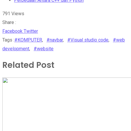
Perbedaan Antara C++ dan Python
791
Views
Share :
Whatsapp
Share
Print
Facebook
Twitter
via
Tags :
#KOMPUTER
,
#navbar
,
#Visual studio code
,
#web
Email
development
,
#website
Related Post