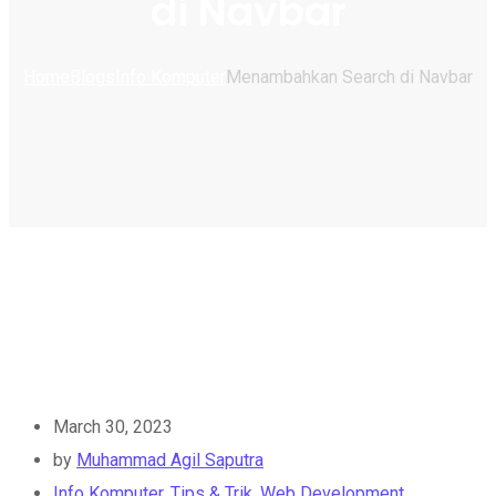
di Navbar
Home
Blogs
Info Komputer
Menambahkan Search di Navbar
March 30, 2023
by
Muhammad Agil Saputra
Info Komputer
,
Tips & Trik
,
Web Development