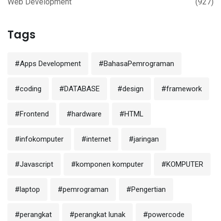
Web Development
(927)
Tags
#Apps Development
#BahasaPemrograman
#coding
#DATABASE
#design
#framework
#Frontend
#hardware
#HTML
#infokomputer
#internet
#jaringan
#Javascript
#komponen komputer
#KOMPUTER
#laptop
#pemrograman
#Pengertian
#perangkat
#perangkat lunak
#powercode