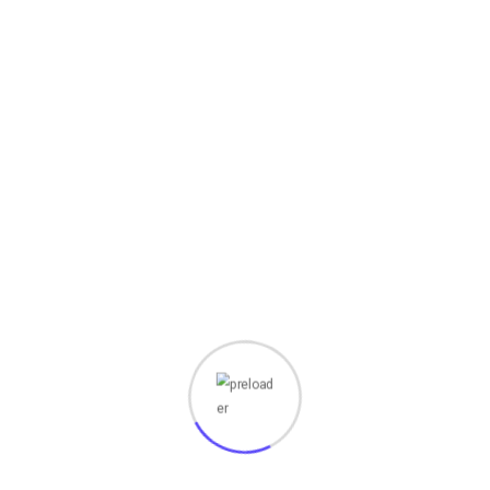
Bentuk perawatan komputer dapat
mengidentifikasi masalah pada komputer
sebelum menjadi terlalu parah.
Lain lagi jika
komputer kita terinfeksi
virus, beberapa gejala
mungkin terasa, mulai dari komputer yang
lambat hingga
pesan popup atau kontak yang mengirimi email
yang mencurigakan dari orang yang tidak
diketahui.