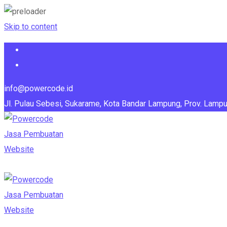
Skip to content
info@powercode.id
Jl. Pulau Sebesi, Sukarame, Kota Bandar Lampung, Prov. Lamp