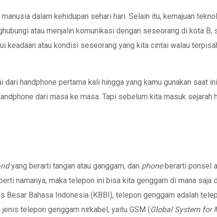
anusia dalam kehidupan sehari hari. Selain itu, kemajuan tek
menghubungi atau menjalin komunikasi dengan seseorang di kota B,
ui keadaan atau kondisi seseorang yang kita cintai walau terpisa
ai dari handphone pertama kali hingga yang kamu gunakan saat ini
andphone dari masa ke masa. Tapi sebelum kita masuk sejarah 
and
yang berarti tangan atau ganggam, dan
phone
berarti ponsel 
erti namanya, maka telepon ini bisa kita genggam di mana saja d
 Besar Bahasa Indonesia (KBBI), telepon genggam adalah telep
jenis telepon genggam nirkabel, yaitu GSM (
Global System for