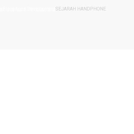
e
Blogs
Apps Development
SEJARAH HANDPHONE