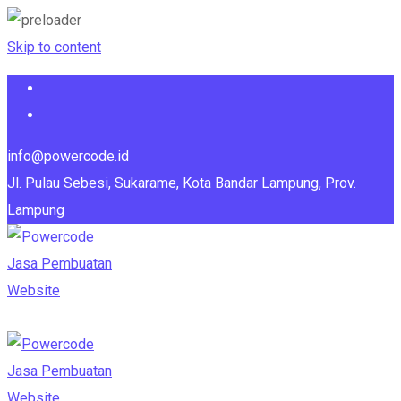
Skip to content
info@powercode.id
Jl. Pulau Sebesi, Sukarame, Kota Bandar Lampung, Prov.
Lampung