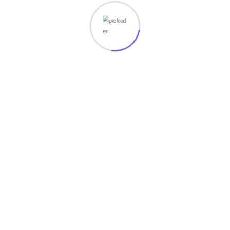
July 15, 2022
Perbedaan Processor intel dan AMD
Perbedaan Processor Intel dan Amd – Laptop atau
computer saat ini menjadi salah satu alat elektronik yang
digunakan dalam kehidupan sehari hari
Read More