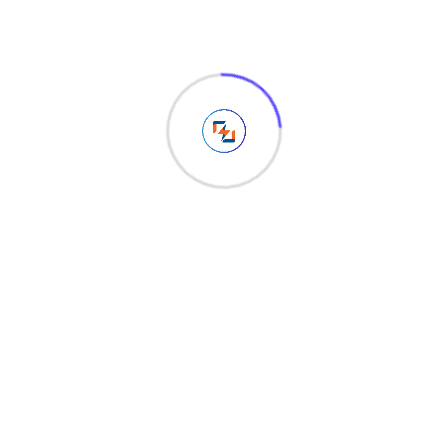
August 22, 2022
KEBOCORAN DATA : PENGERTIAN
DAN SOLUSI
Akhir-akhir ini kita digemparkan dengan kabar telah
bocor nya Data pelanggan perusahaan layanan
internet, sekitar 26 juta data berhasil di beberkan
secara