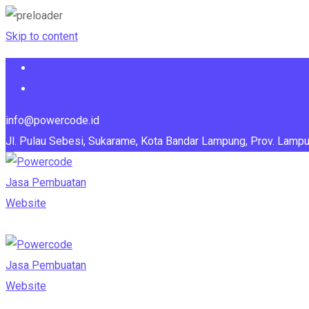
Skip to content
info@powercode.id
Jl. Pulau Sebesi, Sukarame, Kota Bandar Lampung, Prov. Lamp