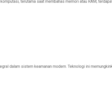
utasi, terutama saat membahas memori atau RAM, terdapat b
ntegral dalam sistem keamanan modern. Teknologi ini memungkin