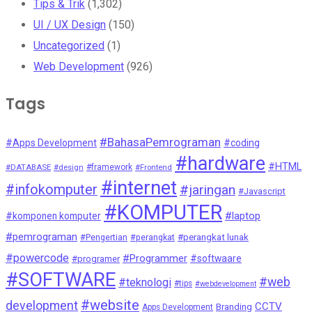
Tips & Trik
(1,302)
UI / UX Design
(150)
Uncategorized
(1)
Web Development
(926)
Tags
#BahasaPemrograman
#Apps Development
#coding
#hardware
#HTML
#DATABASE
#design
#framework
#Frontend
#internet
#infokomputer
#jaringan
#Javascript
#KOMPUTER
#laptop
#komponen komputer
#pemrograman
#Pengertian
#perangkat
#perangkat lunak
#powercode
#Programmer
#softwaare
#programer
#SOFTWARE
#web
#teknologi
#tips
#webdevelopment
#website
development
CCTV
Branding
Apps Development