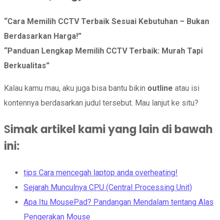
“Cara Memilih CCTV Terbaik Sesuai Kebutuhan – Bukan
Berdasarkan Harga!”
“Panduan Lengkap Memilih CCTV Terbaik: Murah Tapi
Berkualitas”
Kalau kamu mau, aku juga bisa bantu bikin
outline
atau isi
kontennya berdasarkan judul tersebut. Mau lanjut ke situ?
S
imak artikel kami yang lain di bawah
ini
:
tips Cara mencegah laptop anda overheating!
Sejarah Munculnya CPU (Central Processing Unit)
Apa Itu MousePad? Pandangan Mendalam tentang Alas
Pengerakan Mouse