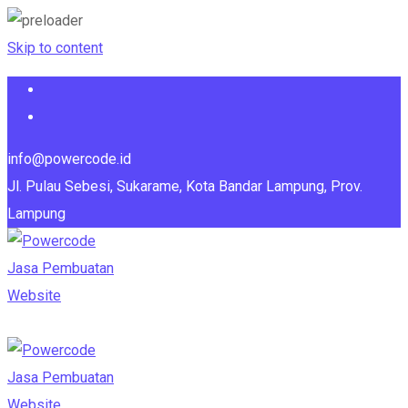
Skip to content
info@powercode.id
Jl. Pulau Sebesi, Sukarame, Kota Bandar Lampung, Prov.
Lampung