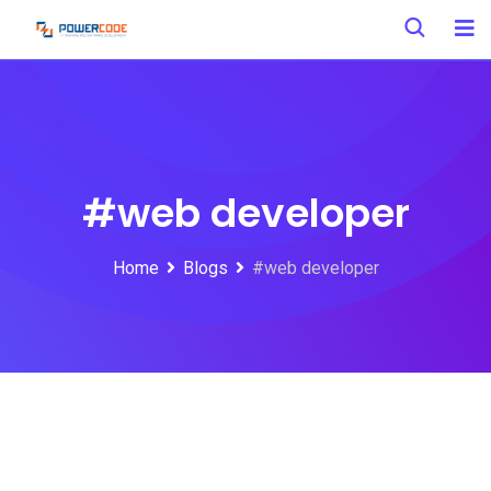
#web developer
Home
Blogs
#web developer