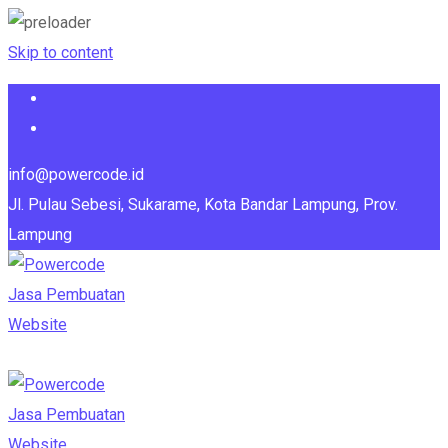
Skip to content
info@powercode.id
Jl. Pulau Sebesi, Sukarame, Kota Bandar Lampung, Prov.
Lampung