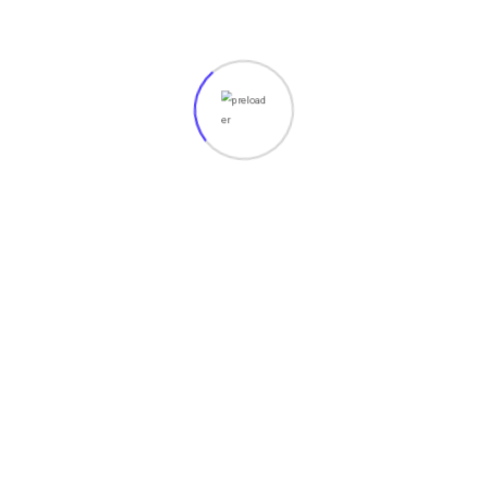
Era Digital
Read More
February 7, 2026
CCTV Modern untuk
Keamanan Maksimal di
Rumah dan Bisnis
Read More