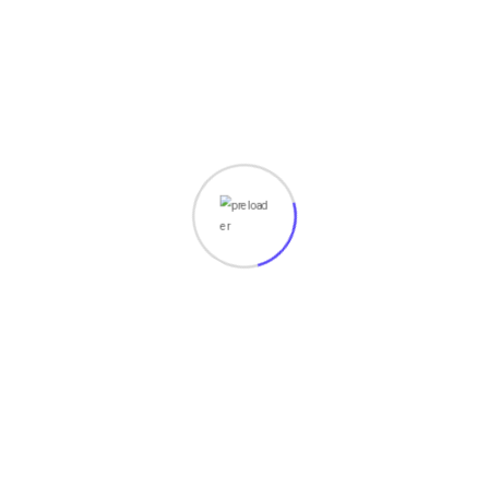
o
penting dalam kehidupan sehari-hari. Mulai dari
komunikasi, bisnis,
R
Read More
December 7, 2025
D
Bangun Strategi Digital
Marketing Berbasis Data,
Bukan Asumsi
Di era persaingan digital yang semakin ketat,
keputusan pemasaran yang hanya mengandalkan
intuisi tidak lagi cukup. Perusahaan yang bertumpu
D
pada data memiliki
s