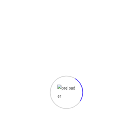
Operator dalam C++
Saat pertama kali belajar C++, Anda akan sering mendengar
istilah variabel, tipe data, dan operator. Ketiga konsep ini
merupakan fondasi utama dalam
Read More
July 23, 2026
Google Chrome: Sejarah, Fitur, dan
Cara Kerjanya
Di era digital saat ini, hampir semua aktivitas di internet
dilakukan melalui web browser. Mulai dari mencari
informasi, mengakses media sosial, menonton