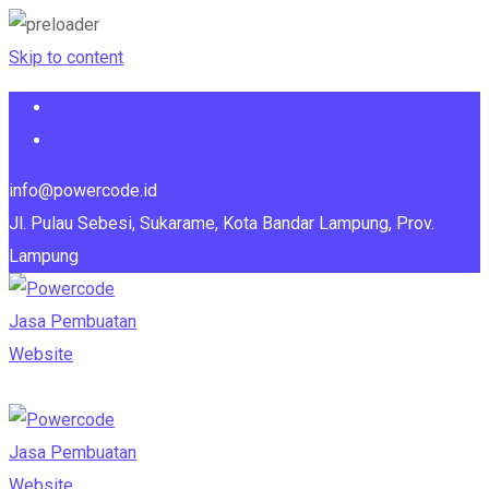
Skip to content
info@powercode.id
Jl. Pulau Sebesi, Sukarame, Kota Bandar Lampung, Prov.
Lampung