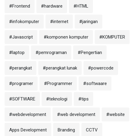
#Frontend
#hardware
#HTML
#infokomputer
#internet
#jaringan
#Javascript
#komponen komputer
#KOMPUTER
#laptop
#pemrograman
#Pengertian
#perangkat
#perangkat lunak
#powercode
#programer
#Programmer
#softwaare
#SOFTWARE
#teknologi
#tips
#webdevelopment
#web development
#website
Apps Development
Branding
CCTV