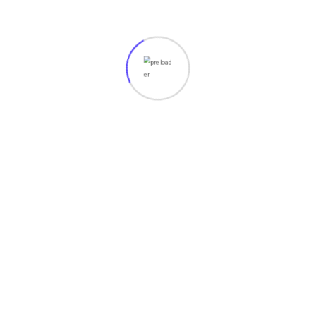
Read More
March 28, 2023
APA SAJA PENGERTIAN DAN
MANFAAT DARI INFINITY FREE?
Haii sahabat power..,siapa nih yang nyari-nyari website
hosting gratis untuk webset kalian nah kali ini mimin akan
bemberi informasi seputar hosting menggunakan
Read More