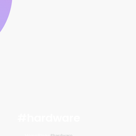
#hardware
Home
Blogs
#hardware