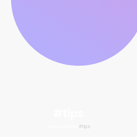
#tips
Home
Blogs
#tips