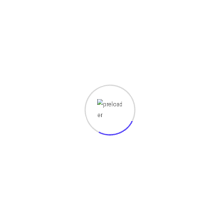
k membuat layout baru yang dibutuhkan.
pel aplikasi yang bisa Anda gunakan secara langsung,
ll. Anda dapat membuat kode terbaik untuk aplikasi Anda
mbantu Anda mendeteksi issue dengan melakukan scanning
ngatan jika terdapat kemungkinan error pada kode ataupun
ntrol seperti GitHub dan Subversion. Dengan integrasi
engan mudah. Alhasil, sinkronisasi project dengan tim