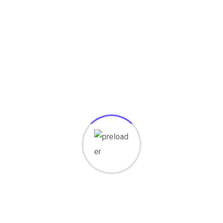
August 4, 2026
10 Fitur Tersembunyi di Microsoft Windows yang
Jarang
August 3, 2026
Tools yang Wajib Dimiliki Web Developer Pemula
August 3, 2026
Pentingnya Keamanan Data dalam Dunia Bisnis
Leave a Reply
Your email address will not be published.
Required fields