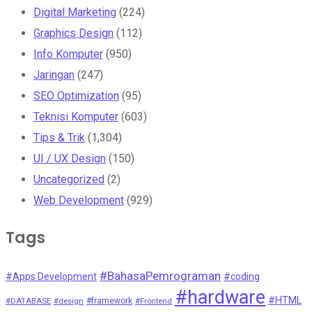
Digital Marketing
(224)
Graphics Design
(112)
Info Komputer
(950)
Jaringan
(247)
SEO Optimization
(95)
Teknisi Komputer
(603)
Tips & Trik
(1,304)
UI / UX Design
(150)
Uncategorized
(2)
Web Development
(929)
Tags
#BahasaPemrograman
#Apps Development
#coding
#hardware
#HTML
#DATABASE
#design
#framework
#Frontend