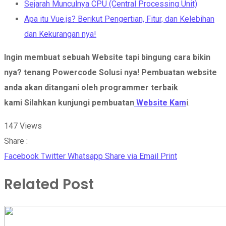
Sejarah Munculnya CPU (Central Processing Unit)
Apa itu Vue.js? Berikut Pengertian, Fitur, dan Kelebihan
dan Kekurangan nya!
Ingin membuat sebuah Website tapi bingung cara bikin
nya? tenang Powercode Solusi nya!
Pembuatan website
anda akan ditangani oleh programmer terbaik
kami Silahkan kunjungi pembuatan
Website Kam
i.
147
Views
Share :
Facebook
Twitter
Whatsapp
Share via Email
Print
Related Post