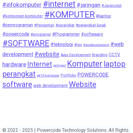
#internet
#infokomputer
#jaringan
#Javascript
#KOMPUTER
#laptop
#komponen komputer
#pemrograman
#Pengertian
#perangkat
#perangkat lunak
#powercode
#Programmer
#softwaare
#programer
#SOFTWARE
#web
#teknologi
#tips
#webdevelopment
#website
development
CCTV
Branding
Apps Development
Komputer
laptop
Internet
hardware
jaringan
perangkat
POWERCODE
Portfolio
pk10 komputer
Website
software
web development
© 2022 - 2025 | Powercode Technology Solutions. All Rights