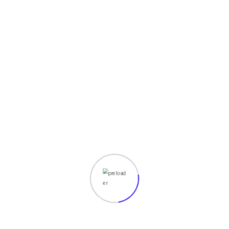
perangkat Komputer, Laptop, printer, dll nya silahkan
Hubungi kami Sekarang juga untuk mengatasi/Memperbaiki
masalah pada perangkat anda. Perbaikan ditangani langsung
oleh teknisi professional dan berpengalaman Jika anda
Tertarik Silakan kunjungi
Tempat Kami
.
219
Views
Share :
Whatsapp
Share
Print
via
Related Post
Email
August 7, 2026
Cara Mengembalikan File yang Terhapus di
Windows dengan