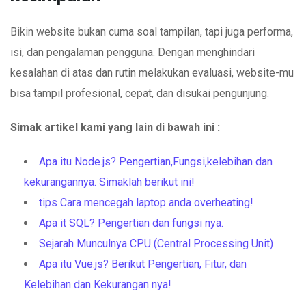
Bikin website bukan cuma soal tampilan, tapi juga performa,
isi, dan pengalaman pengguna. Dengan menghindari
kesalahan di atas dan rutin melakukan evaluasi, website-mu
bisa tampil profesional, cepat, dan disukai pengunjung.
Simak artikel kami yang lain di bawah ini :
Apa itu Node.js? Pengertian,Fungsi,kelebihan dan
kekurangannya. Simaklah berikut ini!
tips Cara mencegah laptop anda overheating!
Apa it SQL? Pengertian dan fungsi nya.
Sejarah Munculnya CPU (Central Processing Unit)
Apa itu Vue.js? Berikut Pengertian, Fitur, dan
Kelebihan dan Kekurangan nya!