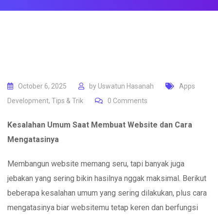
October 6, 2025
by
Uswatun Hasanah
Apps
Development
,
Tips & Trik
0
Comments
Kesalahan Umum Saat Membuat Website dan Cara
Mengatasinya
Membangun website memang seru, tapi banyak juga
jebakan yang sering bikin hasilnya nggak maksimal. Berikut
beberapa kesalahan umum yang sering dilakukan, plus cara
mengatasinya biar websitemu tetap keren dan berfungsi