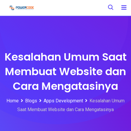
Skip
to
content
Kesalahan Umum Saat
Membuat Website dan
Cara Mengatasinya
Home
Blogs
Apps Development
Kesalahan Umum
Saat Membuat Website dan Cara Mengatasinya