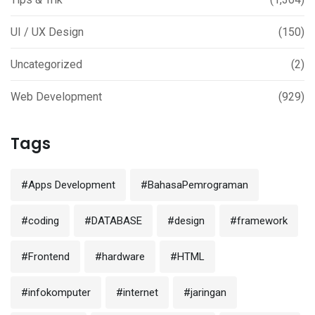
UI / UX Design
(150)
Uncategorized
(2)
Web Development
(929)
Tags
#Apps Development
#BahasaPemrograman
#coding
#DATABASE
#design
#framework
#Frontend
#hardware
#HTML
#infokomputer
#internet
#jaringan