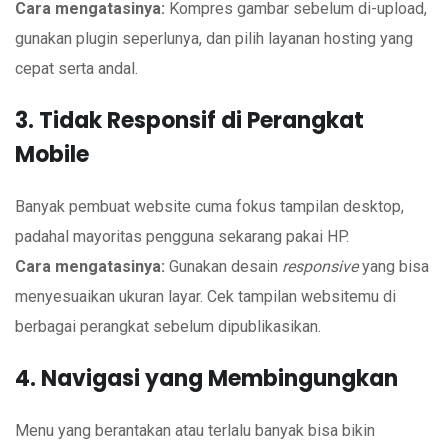
Cara mengatasinya:
Kompres gambar sebelum di-upload,
gunakan plugin seperlunya, dan pilih layanan hosting yang
cepat serta andal.
3. Tidak Responsif di Perangkat
Mobile
Banyak pembuat website cuma fokus tampilan desktop,
padahal mayoritas pengguna sekarang pakai HP.
Cara mengatasinya:
Gunakan desain
responsive
yang bisa
menyesuaikan ukuran layar. Cek tampilan websitemu di
berbagai perangkat sebelum dipublikasikan.
4. Navigasi yang Membingungkan
Menu yang berantakan atau terlalu banyak bisa bikin