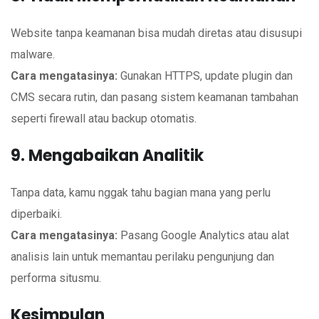
Website tanpa keamanan bisa mudah diretas atau disusupi
malware.
Cara mengatasinya:
Gunakan HTTPS, update plugin dan
CMS secara rutin, dan pasang sistem keamanan tambahan
seperti firewall atau backup otomatis.
9. Mengabaikan Analitik
Tanpa data, kamu nggak tahu bagian mana yang perlu
diperbaiki.
Cara mengatasinya:
Pasang Google Analytics atau alat
analisis lain untuk memantau perilaku pengunjung dan
performa situsmu.
Kesimpulan