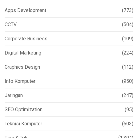
Apps Development
(773)
CCTV
(504)
Corporate Business
(109)
Digital Marketing
(224)
Graphics Design
(112)
Info Komputer
(950)
Jaringan
(247)
SEO Optimization
(95)
Teknisi Komputer
(603)
Tips & Trik
(1,304)