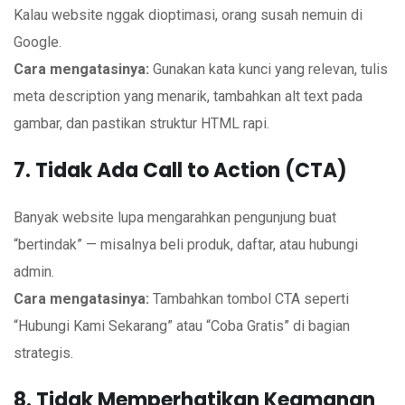
Kalau website nggak dioptimasi, orang susah nemuin di
Google.
Cara mengatasinya:
Gunakan kata kunci yang relevan, tulis
meta description yang menarik, tambahkan alt text pada
gambar, dan pastikan struktur HTML rapi.
7. Tidak Ada Call to Action (CTA)
Banyak website lupa mengarahkan pengunjung buat
“bertindak” — misalnya beli produk, daftar, atau hubungi
admin.
Cara mengatasinya:
Tambahkan tombol CTA seperti
“Hubungi Kami Sekarang” atau “Coba Gratis” di bagian
strategis.
8. Tidak Memperhatikan Keamanan