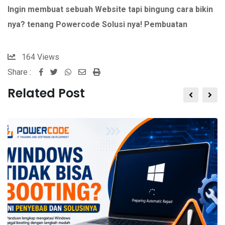
Ingin membuat sebuah Website tapi bingung cara bikin
nya? tenang Powercode Solusi nya!
Pembuatan
164
Views
Share :
Whatsapp
Share
Print
via
Related Post
Email