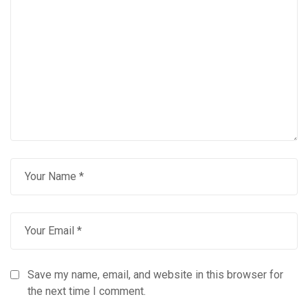
Save my name, email, and website in this browser for
the next time I comment.