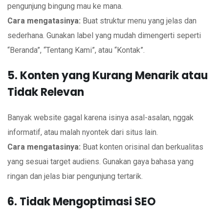
pengunjung bingung mau ke mana.
Cara mengatasinya:
Buat struktur menu yang jelas dan
sederhana. Gunakan label yang mudah dimengerti seperti
“Beranda”, “Tentang Kami”, atau “Kontak”.
5. Konten yang Kurang Menarik atau
Tidak Relevan
Banyak website gagal karena isinya asal-asalan, nggak
informatif, atau malah nyontek dari situs lain.
Cara mengatasinya:
Buat konten orisinal dan berkualitas
yang sesuai target audiens. Gunakan gaya bahasa yang
ringan dan jelas biar pengunjung tertarik.
6. Tidak Mengoptimasi SEO