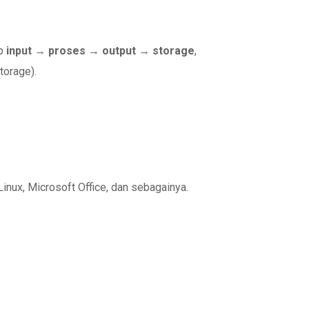
ip
input → proses → output → storage
,
torage).
nux, Microsoft Office, dan sebagainya.