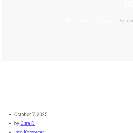
r
Home
Blogs
Info Komputer
Komput
October 7, 2025
by
Citra D.
Info Komputer