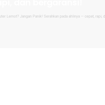
api, dan bergaransi!
er Lemot? Jangan Panik! Serahkan pada ahlinya — cepat, rapi, d