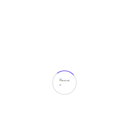
 Kelebihan dan Kekurangan nya!
 bikin nya?
tenang Powercode Solusi nya!
Pembuatan
erbaik kami Silahkan kunjungi pembuatan
website
rograman
,
#internet
,
#pemrograman
,
#SOFTWARE
,
 Windows dengan