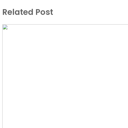
via
Related Post
Email