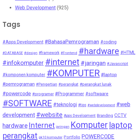
Web Development
(925)
Tags
#BahasaPemrograman
#Apps Development
#coding
#hardware
#HTML
#DATABASE
#design
#framework
#Frontend
#internet
#infokomputer
#jaringan
#Javascript
#KOMPUTER
#laptop
#komponen komputer
#pemrograman
#Pengertian
#perangkat
#perangkat lunak
#powercode
#Programmer
#softwaare
#programer
#SOFTWARE
#web
#teknologi
#tips
#webdevelopment
#website
development
CCTV
Branding
Apps Development
Komputer
laptop
Internet
hardware
jaringan
perangkat
POWERCODE
Portfolio
pk10 komputer