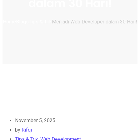
dalam 30 Hari!
Home
Blogs
Tips & Trik
Menjadi Web Developer dalam 30 Hari!
November 5, 2025
by
Rifqi
Tips & Trik
,
Web Development