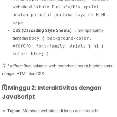
website
<h1>Halo Dunia!</h1> <p>Ini
adalah paragraf pertama saya di HTML.
</p>
CSS (Cascading Style Sheets)
→ mempercantik
tampilan
body { background-color:
#f0f0f0; font-family: Arial; } h1 {
color: blue; }
💡
Latihan:
Buat halaman web sederhana berisi biodata kamu
dengan HTML dan CSS.
🗓️
Minggu 2: Interaktivitas dengan
JavaScript
🔹
Tujuan:
Membuat website jadi hidup dan interaktif