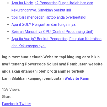
Apa itu Node.js? Pengertian,Fungsi,kelebihan dan
kekurangannya. Simaklah berikut ini!
tips Cara mencegah laptop anda overheating!
Apa it SQL? Pengertian dan fungsi nya.
Sejarah Munculnya CPU (Central Processing Unit)
Apa itu Vue.js? Berikut Pengertian, Fitur, dan Kelebihan
dan Kekurangan nya!
Ingin membuat sebuah Website tapi bingung cara bikin
nya? tenang Powercode Solusi nya!
Pembuatan website
anda akan ditangani oleh programmer terbaik
kami Silahkan kunjungi pembuatan
Website Kam
i
159
Views
Share :
Whatsapp
Share
Print
Facebook
Twitter