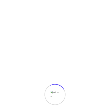
Windows Tidak Bisa Booting? Ini Penyebab dan
Solusinya
August 8, 2026
Fitur-Fitur Notepad++ yang Jarang Diketahui
Pengguna
August 7, 2026
Cara Mengembalikan File yang Terhapus di
Windows dengan
August 7, 2026
Notepad++: Pengertian, Fungsi, Fitur Unggulan, dan
Cara Menggunakannya