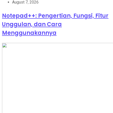
August 7, 2026
Notepad++: Pengertian, Fungsi, Fitur
Unggulan, dan Cara
Menggunakannya