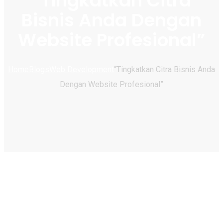
“Tingkatkan Citra
Bisnis Anda Dengan
Website Profesional”
Home
Blogs
Web Development
“Tingkatkan Citra Bisnis Anda
Dengan Website Profesional”