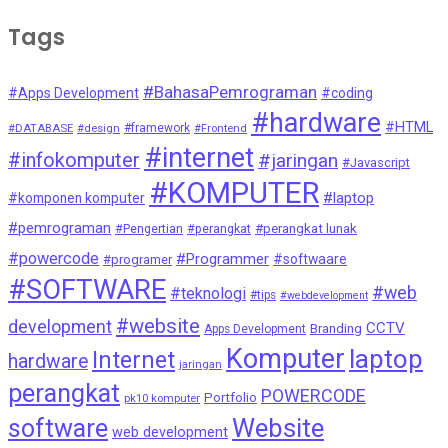
Tags
#BahasaPemrograman
#Apps Development
#coding
#hardware
#HTML
#DATABASE
#design
#framework
#Frontend
#internet
#infokomputer
#jaringan
#Javascript
#KOMPUTER
#laptop
#komponen komputer
#pemrograman
#Pengertian
#perangkat
#perangkat lunak
#powercode
#Programmer
#softwaare
#programer
#SOFTWARE
#web
#teknologi
#tips
#webdevelopment
#website
development
CCTV
Branding
Apps Development
Komputer
laptop
Internet
hardware
jaringan
perangkat
POWERCODE
Portfolio
pk10 komputer
Website
software
web development