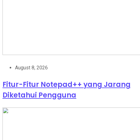
August 8, 2026
Fitur-Fitur Notepad++ yang Jarang
Diketahui Pengguna