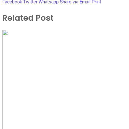
Facebook
Twitter
Whatsapp
Share via Email
Print
Related Post