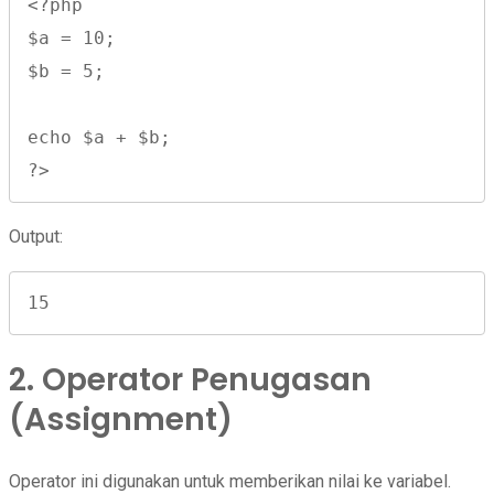
<?php

$a = 10;

$b = 5;

echo $a + $b;

?>
Output:
15
2. Operator Penugasan
(Assignment)
Operator ini digunakan untuk memberikan nilai ke variabel.