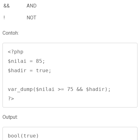
&&
AND
!
NOT
Contoh:
<?php

$nilai = 85;

$hadir = true;

var_dump($nilai >= 75 && $hadir);

?>
Output:
bool(true)