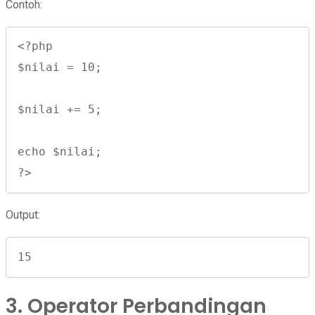
Contoh:
<?php

$nilai = 10;

$nilai += 5;

echo $nilai;

?>
Output:
15
3. Operator Perbandingan