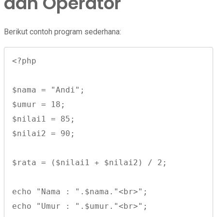
dan Operator
Berikut contoh program sederhana:
<?php

$nama = "Andi";

$umur = 18;

$nilai1 = 85;

$nilai2 = 90;

$rata = ($nilai1 + $nilai2) / 2;

echo "Nama : ".$nama."<br>";

echo "Umur : ".$umur."<br>";
