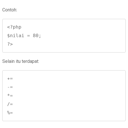
Contoh:
<?php

$nilai = 80;

?>
Selain itu terdapat:
+=

-=

*=

/=

%=