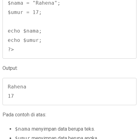
$nama = "Rahena";

$umur = 17;

echo $nama;

echo $umur;

?>
Output:
Rahena

17
Pada contoh di atas:
$nama
menyimpan data berupa teks.
$umur
menyimpan data berupa angka.