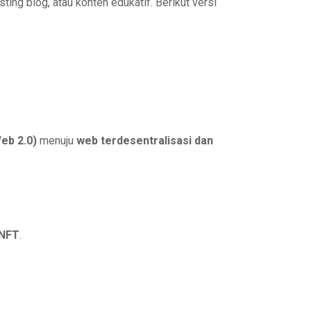
osting blog, atau konten edukatif. Berikut versi
eb 2.0)
menuju
web terdesentralisasi dan
NFT
.