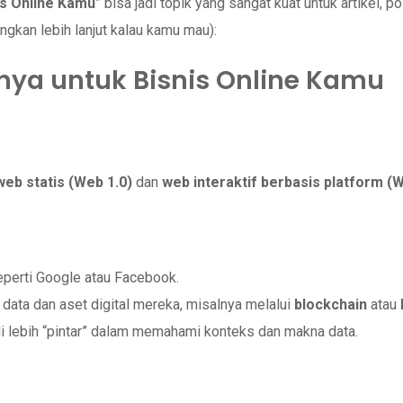
is Online Kamu
” bisa jadi topik yang sangat kuat untuk artikel, p
gkan lebih lanjut kalau kamu mau):
tinya untuk Bisnis Online Kamu
web statis (Web 1.0)
dan
web interaktif berbasis platform (W
seperti Google atau Facebook.
data dan aset digital mereka, misalnya melalui
blockchain
atau
di lebih “pintar” dalam memahami konteks dan makna data.