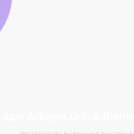
 Apa Artinya untuk Bisni
elopment
Web 3.0 Sudah Tiba: Apa Artinya untuk Bisnis Online 