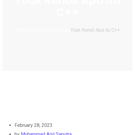
Yuuk Kenali Apa itu
C++
Home
Blogs
Info Komputer
Yuuk Kenali Apa itu C++
February 28, 2023
by
Muhammad Agil Saputra