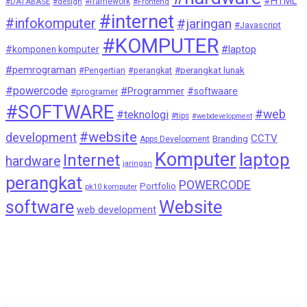
#HTML
#DATABASE
#design
#framework
#Frontend
#internet
#infokomputer
#jaringan
#Javascript
#KOMPUTER
#laptop
#komponen komputer
#pemrograman
#Pengertian
#perangkat
#perangkat lunak
#powercode
#Programmer
#softwaare
#programer
#SOFTWARE
#web
#teknologi
#tips
#webdevelopment
#website
development
CCTV
Branding
Apps Development
Komputer
laptop
Internet
hardware
jaringan
perangkat
POWERCODE
Portfolio
pk10 komputer
Website
software
web development