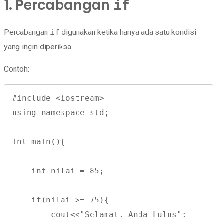
1. Percabangan
if
Percabangan
if
digunakan ketika hanya ada satu kondisi
yang ingin diperiksa.
Contoh:
#include <iostream>
using namespace std;
int main(){
    int nilai = 85;
    if(nilai >= 75){
        cout<<"Selamat, Anda Lulus";