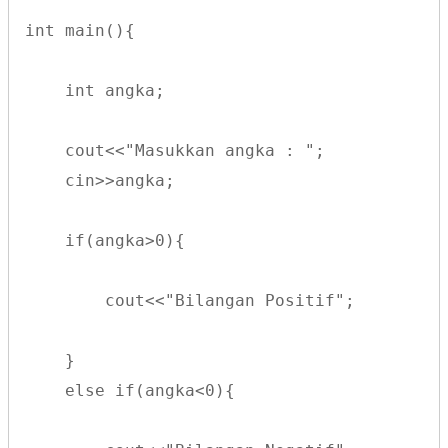
int main(){
    int angka;
    cout<<"Masukkan angka : ";
    cin>>angka;
    if(angka>0){
        cout<<"Bilangan Positif";
    }
    else if(angka<0){