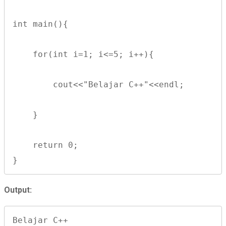
int main(){
    for(int i=1; i<=5; i++){
        cout<<"Belajar C++"<<endl;
    }
    return 0;
}
Output:
Belajar C++