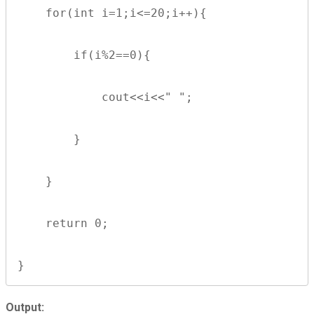
    for(int i=1;i<=20;i++){
        if(i%2==0){
            cout<<i<<" ";
        }
    }
    return 0;
}
Output: