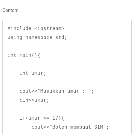
Contoh:
#include <iostream>
using namespace std;
int main(){
    int umur;
    cout<<"Masukkan umur : ";
    cin>>umur;
    if(umur >= 17){
        cout<<"Boleh membuat SIM";