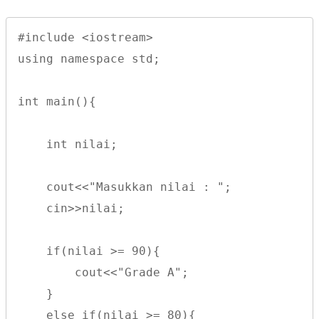
#include <iostream>
using namespace std;
int main(){
    int nilai;
    cout<<"Masukkan nilai : ";
    cin>>nilai;
    if(nilai >= 90){
        cout<<"Grade A";
    }
    else if(nilai >= 80){