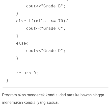
        cout<<"Grade B";
    }
    else if(nilai >= 70){
        cout<<"Grade C";
    }
    else{
        cout<<"Grade D";
    }
    return 0;
}
Program akan mengecek kondisi dari atas ke bawah hingga
menemukan kondisi yang sesuai.