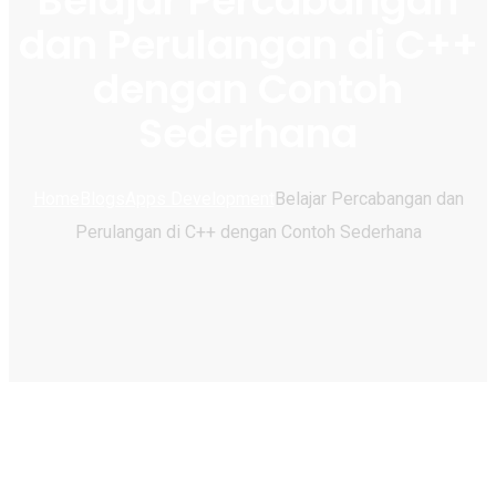
Belajar Percabangan
dan Perulangan di C++
dengan Contoh
Sederhana
Home
Blogs
Apps Development
Belajar Percabangan dan
Perulangan di C++ dengan Contoh Sederhana