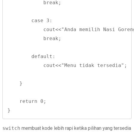
            break;
        case 3:
            cout<<"Anda memilih Nasi Goren
            break;
        default:
            cout<<"Menu tidak tersedia";
    }
    return 0;
}
switch
membuat kode lebih rapi ketika pilihan yang tersedia