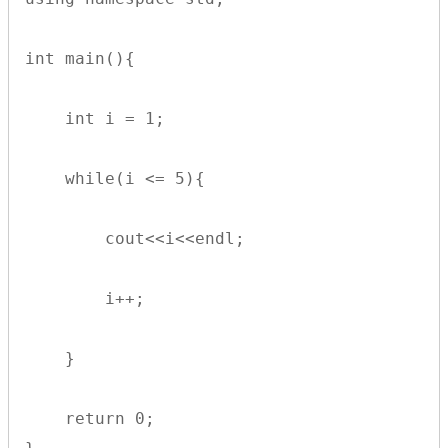
int main(){
    int i = 1;
    while(i <= 5){
        cout<<i<<endl;
        i++;
    }
    return 0;