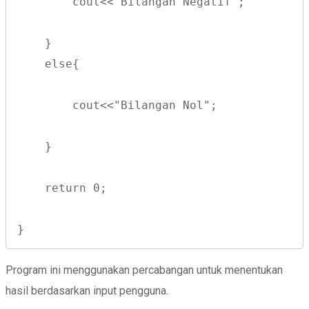
        cout<<"Bilangan Negatif";
    }
    else{
        cout<<"Bilangan Nol";
    }
    return 0;
}
Program ini menggunakan percabangan untuk menentukan
hasil berdasarkan input pengguna.