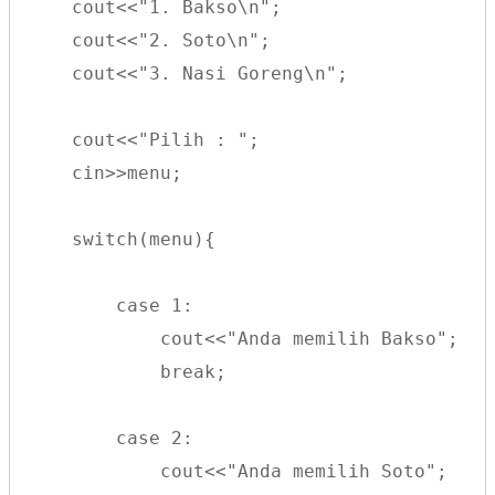
    cout<<"1. Bakso\n";
    cout<<"2. Soto\n";
    cout<<"3. Nasi Goreng\n";
    cout<<"Pilih : ";
    cin>>menu;
    switch(menu){
        case 1:
            cout<<"Anda memilih Bakso";
            break;
        case 2:
            cout<<"Anda memilih Soto";