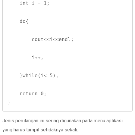
    int i = 1;
    do{
        cout<<i<<endl;
        i++;
    }while(i<=5);
    return 0;
}
Jenis perulangan ini sering digunakan pada menu aplikasi
yang harus tampil setidaknya sekali.