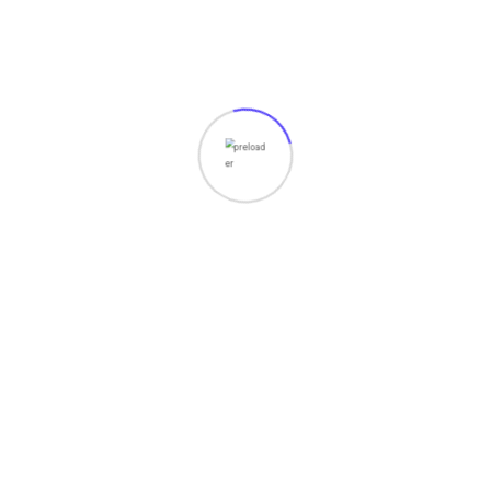
Analisis perilaku pelanggan
Prediksi risiko bisnis
Forecasting stok barang
Python membantu perusahaan mengambil keputusan yang
lebih akurat berdasarkan data.
Mengapa Python
Menjadi Pilihan
Utama?
Ada banyak bahasa pemrograman yang tersedia saat ini,
namun Python tetap menjadi favorit karena beberapa alasan
berikut.