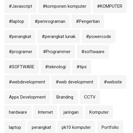
#Javascript
#komponen komputer
#KOMPUTER
#laptop
#pemrograman
#Pengertian
#perangkat
#perangkat lunak
#powercode
#programer
#Programmer
#softwaare
#SOFTWARE
#teknologi
#tips
#webdevelopment
#web development
#website
Apps Development
Branding
CCTV
hardware
Internet
jaringan
Komputer
laptop
perangkat
pk10 komputer
Portfolio