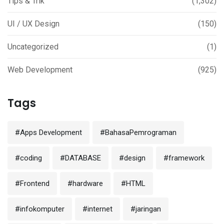
Tips & Trik
(1,302)
UI / UX Design
(150)
Uncategorized
(1)
Web Development
(925)
Tags
#Apps Development
#BahasaPemrograman
#coding
#DATABASE
#design
#framework
#Frontend
#hardware
#HTML
#infokomputer
#internet
#jaringan