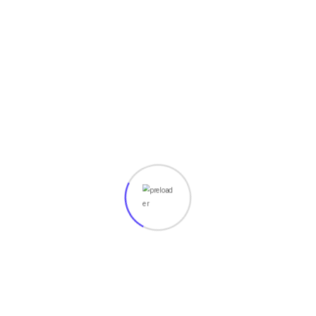
bantu formatnya langsung.
Simak artikel kami yang lain di bawah ini :
Apa itu Node.js? Pengertian,Fungsi,kelebihan dan
kekurangannya. Simaklah berikut ini!
tips Cara mencegah laptop anda overheating!
Apa it SQL? Pengertian dan fungsi nya.
Sejarah Munculnya CPU (Central Processing Unit)
Apa itu Vue.js? Berikut Pengertian, Fitur, dan
Kelebihan dan Kekurangan nya!
Ingin membuat sebuah Website tapi bingung cara bikin
nya? tenang Powercode Solusi nya!
Pembuatan
website anda akan ditangani oleh programmer terbaik
kami Silahkan kunjungi pembuatan
Website Kam
i.