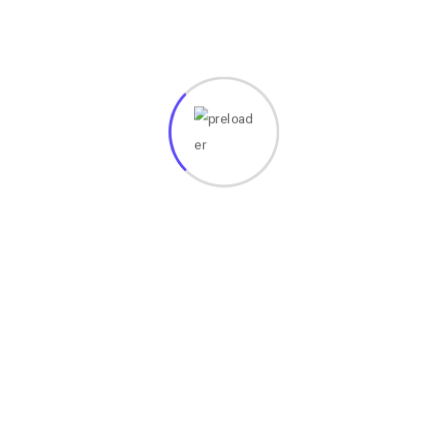
nit)
ntang Alas Pengerakan Mouse
nnya dalam Kinerja Komputer
 dan Fitur Utama
ada perangkat Komputer, Laptop, printer, dll nya silahkan
rbaiki masalah pada perangkat anda. Perbaikan ditangani
an Jika anda Tertarik Silakan kunjungi
Tempat Kami
.
Share :
Whatsapp
Share
Print
via
Email