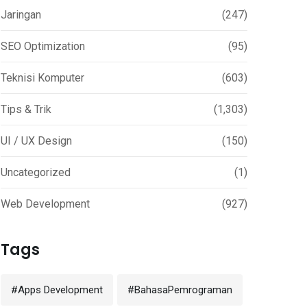
Jaringan
(247)
SEO Optimization
(95)
Teknisi Komputer
(603)
Tips & Trik
(1,303)
UI / UX Design
(150)
Uncategorized
(1)
Web Development
(927)
Tags
#Apps Development
#BahasaPemrograman