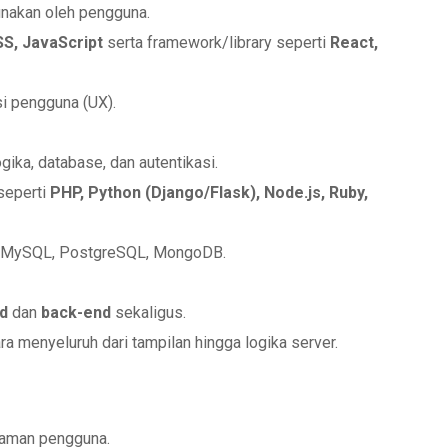
unakan oleh pengguna.
S, JavaScript
serta framework/library seperti
React,
si pengguna (UX).
gika, database, dan autentikasi.
seperti
PHP, Python (Django/Flask), Node.js, Ruby,
 MySQL, PostgreSQL, MongoDB.
d
dan
back-end
sekaligus.
 menyeluruh dari tampilan hingga logika server.
laman pengguna.