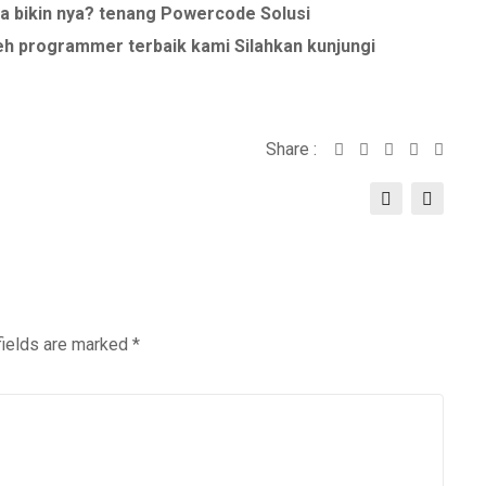
a bikin nya? tenang Powercode Solusi
eh programmer terbaik kami Silahkan kunjungi
Share :
Whatsapp
Share
Print
via
Email
fields are marked
*