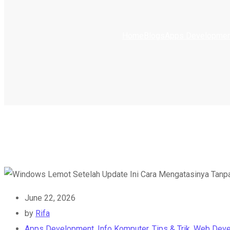
Home
Blogs
Apps Developmen
June 22, 2026
by
Rifa
Apps Development
,
Info Komputer
,
Tips & Trik
,
Web Deve