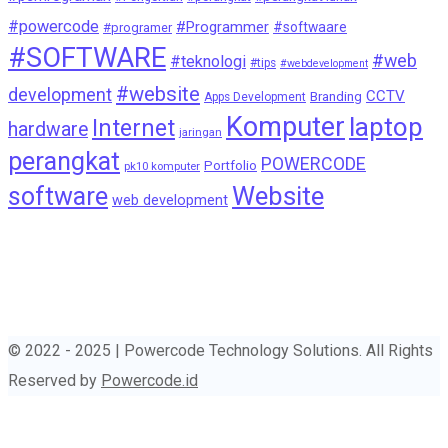
#powercode
#Programmer
#softwaare
#programer
#SOFTWARE
#web
#teknologi
#tips
#webdevelopment
#website
development
CCTV
Branding
Apps Development
Komputer
laptop
Internet
hardware
jaringan
perangkat
POWERCODE
Portfolio
pk10 komputer
Website
software
web development
© 2022 - 2025 | Powercode Technology Solutions. All Rights
Reserved by
Powercode.id