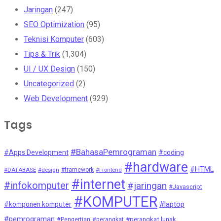
Jaringan
(247)
SEO Optimization
(95)
Teknisi Komputer
(603)
Tips & Trik
(1,304)
UI / UX Design
(150)
Uncategorized
(2)
Web Development
(929)
Tags
#BahasaPemrograman
#Apps Development
#coding
#hardware
#HTML
#DATABASE
#design
#framework
#Frontend
#internet
#infokomputer
#jaringan
#Javascript
#KOMPUTER
#laptop
#komponen komputer
#pemrograman
#Pengertian
#perangkat
#perangkat lunak