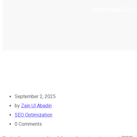
Home
Blogs
SEO Opti
September 2, 2025
by
Zain Ul Abadin
SEO Optimization
0
Comments