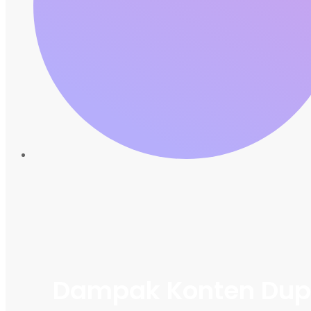
Dampak Konten Dupl