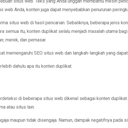
sebuah situs web. Teks yang Anda unggah membantu mesin penca
us web Anda, konten juga dapat menyebabkan penurunan peringka
rma situs web di hasil pencarian. Sebaliknya, beberapa jenis kon
a semua itu, konten duplikat selalu menjadi masalah utama bagi 
er, merek, dan pemasar.
ikat memengaruhi SEO situs web dan langkah-langkah yang dapat
lebih dahulu apa itu konten duplikat.
terdeteksi di beberapa situs web dikenal sebagai konten duplikat
a atau situs lain.
sengaja maupun tidak disengaja. Namun, dampak negatifnya pada 