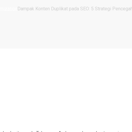
mization
Dampak Konten Duplikat pada SEO: 5 Strategi Pencega