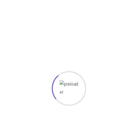
gantung kondisi laptop/PC)
 & sistem
ami bantu perbaiki tanpa biaya tambahan
rea tertentu
lain di bawah ini
:
nit)