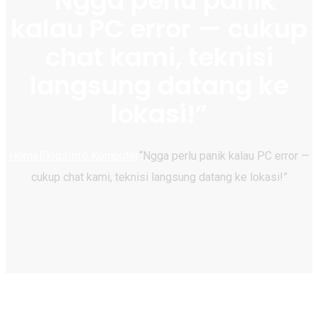
“Ngga perlu panik
kalau PC error — cukup
chat kami, teknisi
langsung datang ke
lokasi!”
Home
Blogs
Info Komputer
“Ngga perlu panik kalau PC error —
cukup chat kami, teknisi langsung datang ke lokasi!”