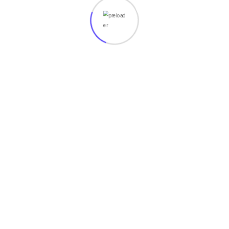
are marked
*