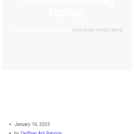
Cara Instal Ulang
Laptop
Home
Blogs
Teknisi Komputer
Cara Instal Ulang Laptop
January 16, 2025
by
Delfhan Adi Rangga