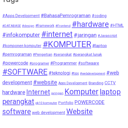
#BahasaPemrograman
#Apps Development
#coding
#hardware
#HTML
#DATABASE
#design
#framework
#Frontend
#internet
#infokomputer
#jaringan
#Javascript
#KOMPUTER
#laptop
#komponen komputer
#pemrograman
#Pengertian
#perangkat
#perangkat lunak
#powercode
#Programmer
#softwaare
#programer
#SOFTWARE
#web
#teknologi
#tips
#webdevelopment
#website
development
CCTV
Branding
Apps Development
Komputer
laptop
Internet
hardware
jaringan
perangkat
POWERCODE
Portfolio
pk10 komputer
Website
software
web development